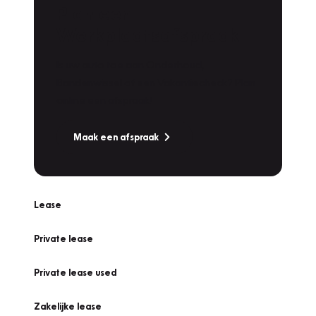
Plan een
Werkplaatsafspraak
Is uw auto toe aan Onderhoud,
Bandenwissel of een Vakantiecheck? Plan
online een afspraak!
Maak een afspraak
Lease
Private lease
Private lease used
Zakelijke lease