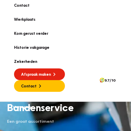
Contact
Werkplaats
Kom gerust verder
Historie vakgarage
Zekerheden
Afspraak maken
9.7/10
Contact
Bandenservice
Homepage
Een groot assortiment