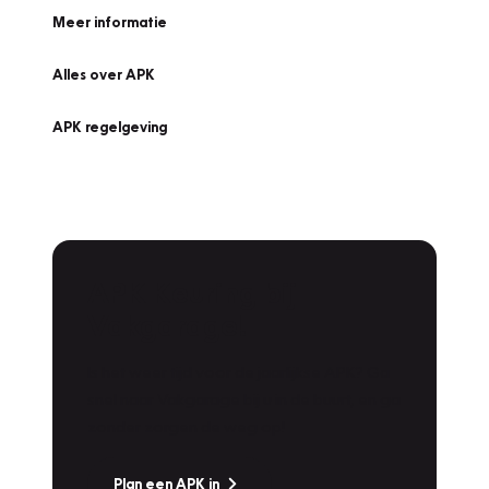
Meer informatie
Alles over APK
APK regelgeving
APK Keuring bij
Vakgarage!
Is het weer tijd voor de jaarlijkse APK? Ga
snel naar Vakgarage bij u in de buurt, en ga
zonder zorgen de weg op!
Plan een APK in