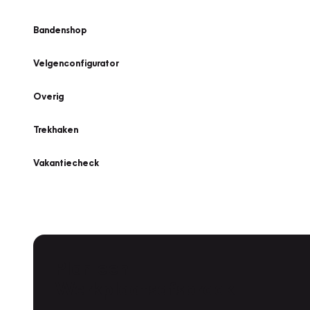
Bandenshop
Velgenconfigurator
Overig
Trekhaken
Vakantiecheck
Plan een
Werkplaatsafspraak