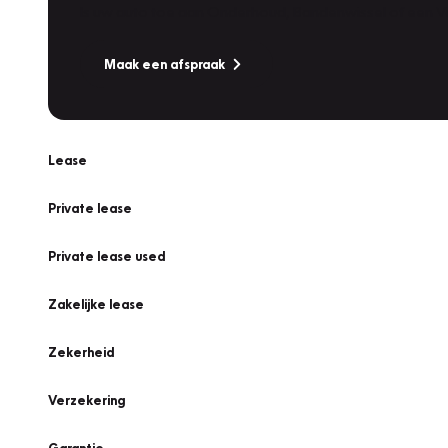
Is uw auto toe aan Onderhoud, Bandenwissel of een Va
Maak een afspraak
Lease
Private lease
Private lease used
Zakelijke lease
Zekerheid
Verzekering