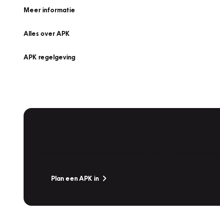
Meer informatie
Alles over APK
APK regelgeving
APK Keuring bij Vakgarage!
Is het weer tijd voor de jaarlijkse APK? Ga snel naar V
Plan een APK in