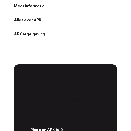
Meer informatie
Alles over APK
APK regelgeving
APK Keuring bij
Vakgarage!
Is het weer tijd voor de jaarlijkse APK? Ga
snel naar Vakgarage bij u in de buurt, en ga
zonder zorgen de weg op!
Plan een APK in