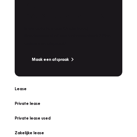
Plan een
Werkplaatsafspraak
Is uw auto toe aan Onderhoud,
Bandenwissel of een Vakantiecheck? Plan
online een afspraak!
Maak een afspraak
Lease
Private lease
Private lease used
Zakelijke lease