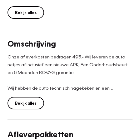
Bekijk alles
Omschrijving
Onze afleverkosten bedragen 495.- Wij leveren de auto
netjes af Inclusief een nieuwe APK, Een Onderhoudsbeurt
en 6 Maanden BOVAG garantie.
Wij hebben de auto technisch nagekeken en een
onderhoudsbeurt gegeven. Hij is helemaal up to date.
Hij heeft op 20-03-2025 een grote onderhoudsbeurt
Bekijk alles
gehad en nu een kleine beurt.
Wilt u meer informatie of een proefrit afspreken. Contact
Afleverpakketten
ons dan via 06-83532890. Bellen, WhatsApp of SMS. Dan