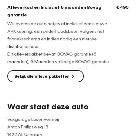
heeft u het snelst contact. Ik ben ook in de avonduren
Afleverkosten Inclusief 6 maanden Bovag
€ 495
bereikbaar.
garantie
Wij leveren de auto netjes af inclusief een nieuwe
Uiteraard kunt u uw huidige auto bij ons inruilen. Voor een
APK keuring, een onderhoudsbeurt volgens het
indicatie kunt u foto's sturen, samen met een juiste
fabrieksschema en indien nodig een nieuwe
beschrijving van eventuele schades en een beschrijving
distributiesnaar.
van de technische staat van de auto.
Dit afleverpakket bevat: BOVAG garantie (6
Dat kunt u -appen naar 06-83532890. Wij reageren dan
maanden); 6 Maanden volledige BOVAG garantie.
met een voorlopige, vrijblijvende prijsindicatie.
Bekijk alle afleverpakketten
Waar staat deze auto
Vakgarage Euser Vermeij
Anton Philipsweg 13
1422 AL Uithoorn