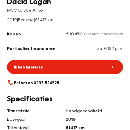
Dacia Logan
MCV 1.0 SCe Airco
2019
|
Benzine
|
61.417 km
Kopen
€ 10.450
BTW niet verrekenbaar
Particulier financieren
v.a. € 132 p.m.
Ik heb interesse
Bel ons op 0297-524525
Specificaties
Transmissie
Handgeschakeld
Bouwjaar
2019
Tellerstand
61417 km