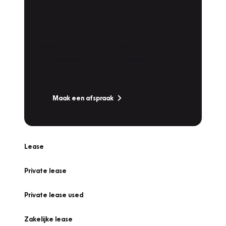
Plan een
Werkplaatsafspraak
Is uw auto toe aan Onderhoud,
Bandenwissel of een Vakantiecheck? Plan
online een afspraak!
Maak een afspraak
Lease
Private lease
Private lease used
Zakelijke lease