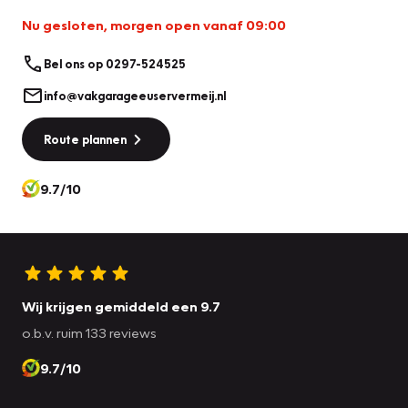
Nu gesloten, morgen open vanaf 09:00
Bel ons op 0297-524525
info@vakgarageeuservermeij.nl
Route plannen
9.7/10
Wij krijgen gemiddeld een 9.7
o.b.v. ruim 133 reviews
9.7/10