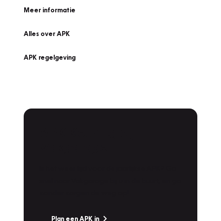
Meer informatie
Alles over APK
APK regelgeving
APK Keuring bij
Vakgarage!
Is het weer tijd voor de jaarlijkse APK? Ga
snel naar Vakgarage bij u in de buurt, en ga
zonder zorgen de weg op!
Plan een APK in