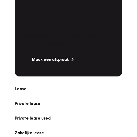
Plan een
Werkplaatsafspraak
Is uw auto toe aan Onderhoud,
Bandenwissel of een Vakantiecheck? Plan
online een afspraak!
Maak een afspraak
Lease
Private lease
Private lease used
Zakelijke lease