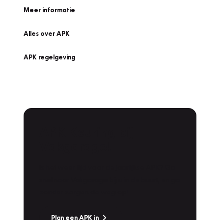
Meer informatie
Alles over APK
APK regelgeving
APK Keuring bij
Vakgarage!
Is het weer tijd voor de jaarlijkse APK? Ga
snel naar Vakgarage bij u in de buurt, en ga
zonder zorgen de weg op!
Plan een APK in