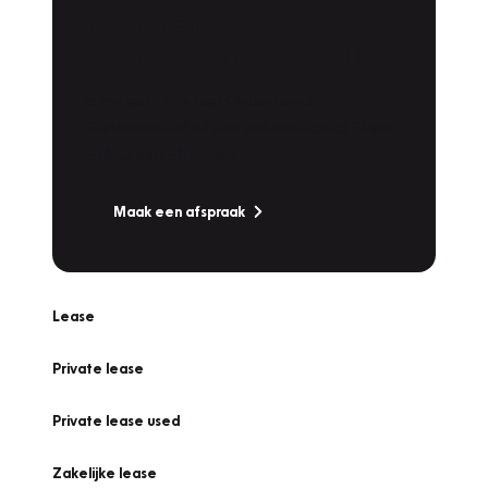
Plan een
Werkplaatsafspraak
Is uw auto toe aan Onderhoud,
Bandenwissel of een Vakantiecheck? Plan
online een afspraak!
Maak een afspraak
Lease
Private lease
Private lease used
Zakelijke lease