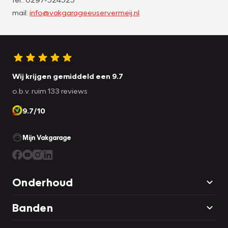
mail:
info@vakgarageeuservermeij.nl
Wij krijgen gemiddeld een 9.7
o.b.v. ruim 133 reviews
9.7/10
Mijn Vakgarage
Onderhoud
Banden