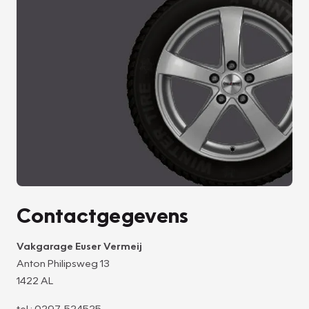
Contactgegevens
Vakgarage Euser Vermeij
Anton Philipsweg 13
1422 AL
tel.: 0297-524525